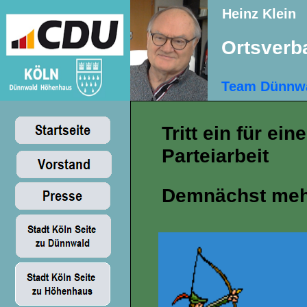
Heinz Klein
Ortsver
Team Dünnw
Tritt ein für ei
Parteiarbeit
Demnächst me